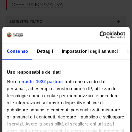
OFFERTA FORMATIVA
SEMESTRE FILTRO
CORSI DI LAUREA
CORSI DI LAUREA MAGISTRALE
Consenso
Dettagli
Impostazioni degli annunci
In
POST LAUREA
Uso responsabile dei dati
ANNO ACCADEMICO 2026/2027
Noi e
i nostri 1022 partner
trattiamo i vostri dati
personali, ad esempio il vostro numero IP, utilizzando
Offerta formativa
tecnologie come i cookie per memorizzare e accedere
alle informazioni sul vostro dispositivo al fine di
pubblicare annunci e contenuti personalizzati, misurare
gli annunci e i contenuti, ricercare il pubblico e sviluppare
i servizi. Avete la possibilità di scegliere chi utilizza i
vostri dati e per quali scopi. Le vostre scelte in materia di