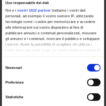
Uso responsabile dei dati
POST LAUREA
Noi e
i nostri 1022 partner
trattiamo i vostri dati
personali, ad esempio il vostro numero IP, utilizzando
tecnologie come i cookie per memorizzare e accedere
alle informazioni sul vostro dispositivo al fine di
pubblicare annunci e contenuti personalizzati, misurare
gli annunci e i contenuti, ricercare il pubblico e sviluppare
i servizi. Avete la possibilità di scegliere chi utilizza i
vostri dati e per quali scopi. Le vostre scelte in materia di
Presentazione
privacy sono applicabili solo su questa proprietà digitale
in cui avete effettuato le vostre scelte. È possibile
Selezione
modificare o revocare il proprio consenso in qualsiasi
Necessari
Lo specialista in
Reumatologia
deve aver maturato
del
momento dalla Dichiarazione sui cookie o facendo clic
conoscenze teoriche, scientifiche e professionali nel
consenso
sull'icona di attivazione della privacy.
campo del- la fisiopatologia e clinica delle malattie
Preferenze
reumatiche; il settore ha competenza nella semeiotica
Con il tuo consenso, vorremmo anche:
funzionale e strumentale, nella metodologia clinica e
raccogliere informazioni sulla tua posizione
nella terapia della patologia reumatologica. Sono
Statistiche
geografica, con un'approssimazione di qualche
specifici ambiti di competenza la fisiopa- tologia e clinica