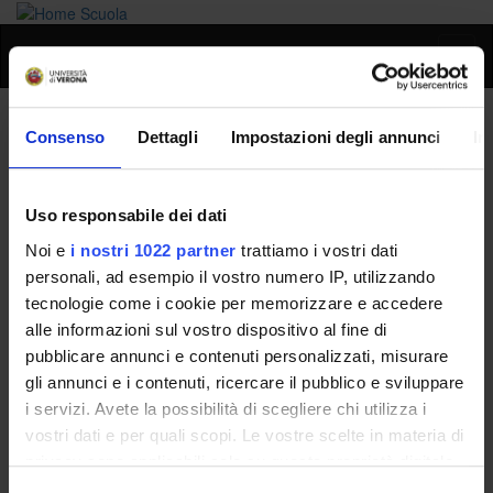
Toggl
naviga
Elisabetta Adami
Consenso
Dettagli
Impostazioni degli annunci
In
Home
People
Elisabetta Adami
Uso responsabile dei dati
Noi e
i nostri 1022 partner
trattiamo i vostri dati
personali, ad esempio il vostro numero IP, utilizzando
Persone
tecnologie come i cookie per memorizzare e accedere
alle informazioni sul vostro dispositivo al fine di
Governance della Facoltà
pubblicare annunci e contenuti personalizzati, misurare
gli annunci e i contenuti, ricercare il pubblico e sviluppare
i servizi. Avete la possibilità di scegliere chi utilizza i
vostri dati e per quali scopi. Le vostre scelte in materia di
privacy sono applicabili solo su questa proprietà digitale
in cui avete effettuato le vostre scelte. È possibile