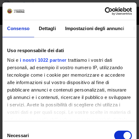
Toggl
naviga
Consenso
Dettagli
Impostazioni degli annunci
In
Antonella Bassi
Uso responsabile dei dati
Home
People
Antonella Bassi
Noi e
i nostri 1022 partner
trattiamo i vostri dati
personali, ad esempio il vostro numero IP, utilizzando
tecnologie come i cookie per memorizzare e accedere
alle informazioni sul vostro dispositivo al fine di
Persone
pubblicare annunci e contenuti personalizzati, misurare
Governance della Facoltà
gli annunci e i contenuti, ricercare il pubblico e sviluppare
i servizi. Avete la possibilità di scegliere chi utilizza i
vostri dati e per quali scopi. Le vostre scelte in materia di
Not present since
privacy sono applicabili solo su questa proprietà digitale
October 31, 2016
in cui avete effettuato le vostre scelte. È possibile
Selezione
Note
modificare o revocare il proprio consenso in qualsiasi
Necessari
del