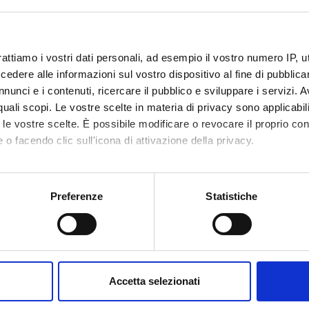
o
0461 903091
studenti
universitari
apss
tn
it
rattiamo i vostri dati personali, ad esempio il vostro numero IP, 
Medicina e Chirurgia
dere alle informazioni sul vostro dispositivo al fine di pubblica
nunci e i contenuti, ricercare il pubblico e sviluppare i servizi. A
r quali scopi. Le vostre scelte in materia di privacy sono applicabi
Avvisi
Documenti disponibili
onenti
0
0
to le vostre scelte. È possibile modificare o revocare il proprio 
 o facendo clic sull'icona di attivazione della privacy.
mo anche:
oni sulla tua posizione geografica, con un'approssimazione di qu
Preferenze
Statistiche
spositivo, scansionandolo attivamente alla ricerca di caratteristich
aborati i tuoi dati personali e imposta le tue preferenze nella
s
consenso in qualsiasi momento dalla Dichiarazione sui cookie.
Accetta selezionati
nalizzare contenuti ed annunci, per fornire funzionalità dei socia