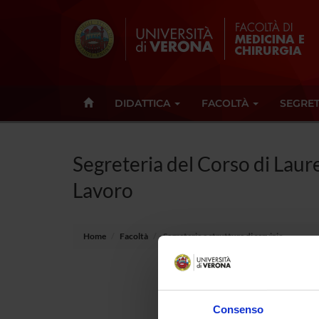
DIDATTICA
FACOLTÀ
SEGRET
Segreteria del Corso di Laur
Lavoro
Home
Facoltà
Segreterie e strutture di servizio
Respons
Consenso