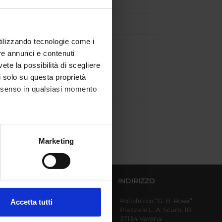
utilizzando tecnologie come i
re annunci e contenuti
vete la possibilità di scegliere
li solo su questa proprietà
consenso in qualsiasi momento
alche metro,
Marketing
e specifiche (impronte
ezione dettagli
. Puoi
DIPARTIMENTI AFFERENTI
INDIRIZZO
Policlinico “G. B. Rossi”
Accetta tutti
Diagnostica e Sanità
Piazzale L. A. Scuro, 10
l media e per analizzare il
Pubblica
37134 Verona