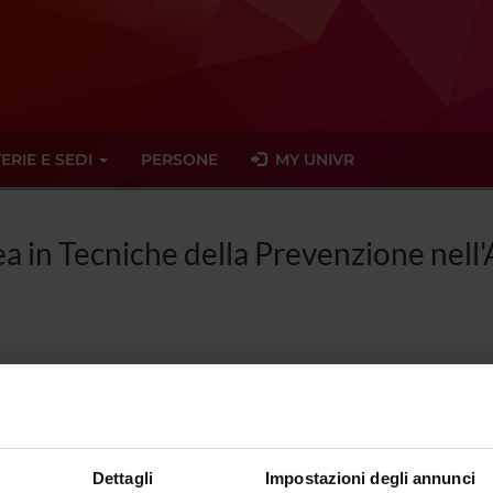
ERIE E SEDI
PERSONE
MY UNIVR
ea in Tecniche della Prevenzione nell
abile
Francesco Torre
Dettagli
Impostazioni degli annunci