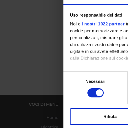
Telefon
E-mail
Uso responsabile dei dati
Noi e
i nostri 1022 partner
t
Facoltà
cookie per memorizzare e acce
personalizzati, misurare gli an
chi utilizza i vostri dati e pe
Comp
digitale in cui avete effettua
dalla Dichiarazione sui cookie
Con il tuo consenso, vorrem
Selezione
raccogliere informazi
Necessari
del
Identificare il tuo di
consenso
digitali).
Approfondisci come vengono el
VOCI DI MENU
LINK UTILI
modificare o ritirare il tuo 
Rifiuta
Home
Azienda Ospedaliera
Utilizziamo i cookie per perso
Universitaria Integrata
Didattica