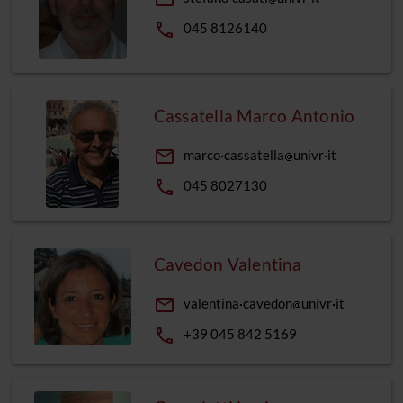
phone
045 8126140
Cassatella Marco Antonio
email
marco
cassatella
univr
it
phone
045 8027130
Cavedon Valentina
email
valentina
cavedon
univr
it
phone
+39 045 842 5169