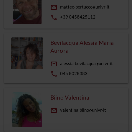
email
matteo
bertucco
univr
it
phone
+39 0458425112
Bevilacqua Alessia Maria
Aurora
email
alessia
bevilacqua
univr
it
phone
045 8028383
Biino Valentina
email
valentina
biino
univr
it