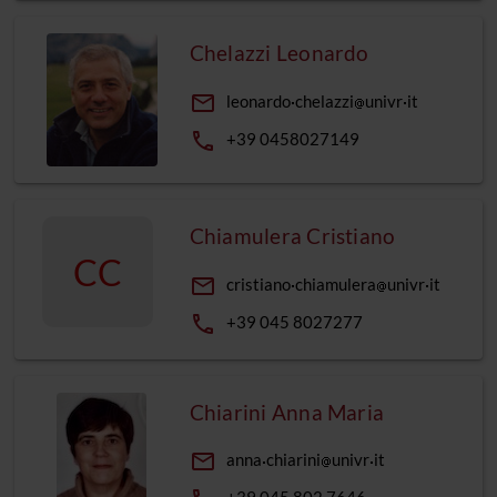
Chelazzi Leonardo
email
leonardo
chelazzi
univr
it
phone
+39 0458027149
Chiamulera Cristiano
CC
email
cristiano
chiamulera
univr
it
phone
+39 045 8027277
Chiarini Anna Maria
email
anna
chiarini
univr
it