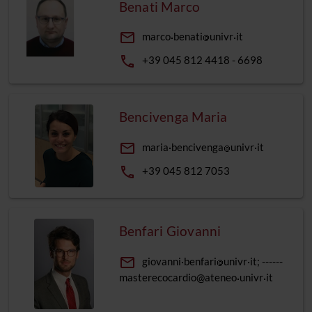
Benati Marco
email
marco
benati
univr
it
phone
+39 045 812 4418 - 6698
Bencivenga Maria
email
maria
bencivenga
univr
it
phone
+39 045 812 7053
Benfari Giovanni
email
giovanni
benfari
univr
it; ------
masterecocardio@ateneo
univr
it