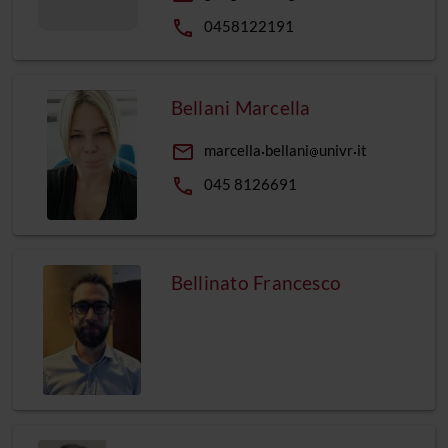
phone
0458122191
Bellani Marcella
email
marcella
bellani
univr
it
phone
045 8126691
Bellinato Francesco