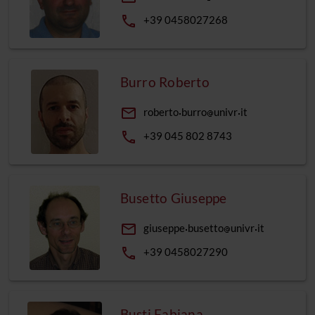
phone
+39 0458027268
Burro Roberto
email
roberto
burro
univr
it
phone
+39 045 802 8743
Busetto Giuseppe
email
giuseppe
busetto
univr
it
phone
+39 0458027290
Busti Fabiana