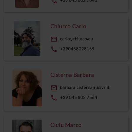
phone
+39 045 802 7646
Chiurco Carlo
email
carlo
chiurco
eu
phone
+390458028159
Cisterna Barbara
email
barbara
cisterna
univr
it
phone
+39 045 802 7564
Ciulu Marco