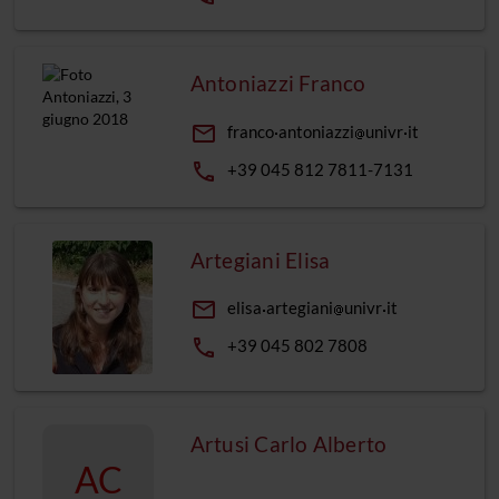
Antoniazzi Franco
email
franco
antoniazzi
univr
it
phone
+39 045 812 7811-7131
Artegiani Elisa
email
elisa
artegiani
univr
it
phone
+39 045 802 7808
Artusi Carlo Alberto
AC