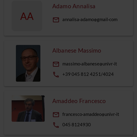
Adamo Annalisa
AA
email
annalisa
adamo
gmail
com
Albanese Massimo
email
massimo
albanese
univr
it
phone
+39 045 812 4251/4024
Amaddeo Francesco
email
francesco
amaddeo
univr
it
phone
045 8124930