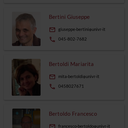
Bertini Giuseppe
email
giuseppe
bertini
univr
it
phone
045-802-7682
Bertoldi Mariarita
email
mita
bertoldi
univr
it
phone
0458027671
Bertoldo Francesco
email
francesco
bertoldo
univr
it