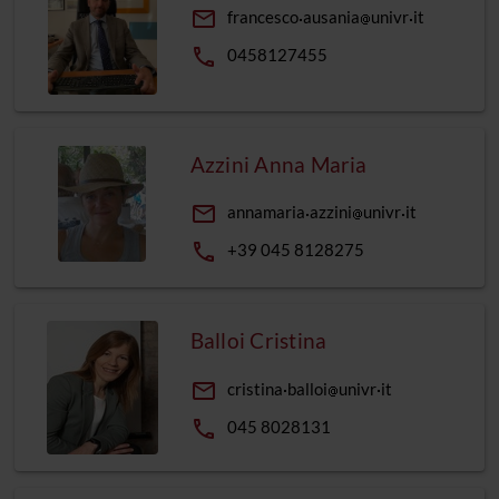
email
francesco
ausania
univr
it
phone
0458127455
Azzini Anna Maria
email
annamaria
azzini
univr
it
phone
+39 045 8128275
Balloi Cristina
email
cristina
balloi
univr
it
phone
045 8028131