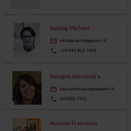
Assfalg Michael
email
michael
assfalg
univr
it
phone
+39 045 802 7949
Astegno Alessandra
email
alessandra
astegno
univr
it
phone
045802 7955
Ausania Francesco