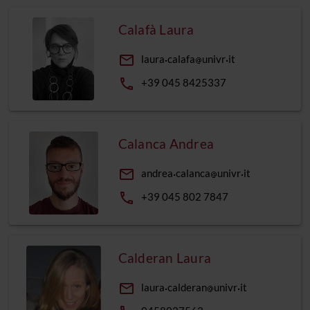
Calafà Laura
email
laura
calafa
univr
it
phone
+39 045 8425337
Calanca Andrea
email
andrea
calanca
univr
it
phone
+39 045 802 7847
Calderan Laura
email
laura
calderan
univr
it