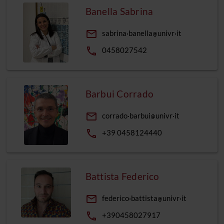
Banella Sabrina
email
sabrina
banella
univr
it
phone
0458027542
Barbui Corrado
email
corrado
barbui
univr
it
phone
+39 0458124440
Battista Federico
email
federico
battista
univr
it
phone
+390458027917