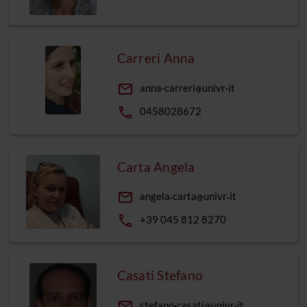
Carreri Anna
email
anna
carreri
univr
it
phone
0458028672
Carta Angela
email
angela
carta
univr
it
phone
+39 045 812 8270
Casati Stefano
email
stefano
casati
univr
it