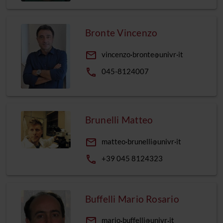
Bronte Vincenzo
email
vincenzo
bronte
univr
it
phone
045-8124007
Brunelli Matteo
email
matteo
brunelli
univr
it
phone
+39 045 8124323
Buffelli Mario Rosario
email
mario
buffelli
univr
it