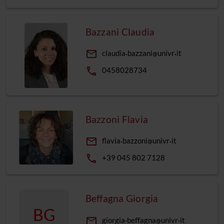
Bazzani Claudia
email
claudia
bazzani
univr
it
phone
0458028734
Bazzoni Flavia
email
flavia
bazzoni
univr
it
phone
+39 045 802 7128
Beffagna Giorgia
BG
email
giorgia
beffagna
univr
it