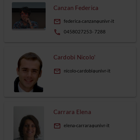
Canzan Federica
email
federica
canzan
univr
it
phone
0458027253- 7288
Cardobi Nicolo'
email
nicolo
cardobi
univr
it
Carrara Elena
email
elena
carrara
univr
it