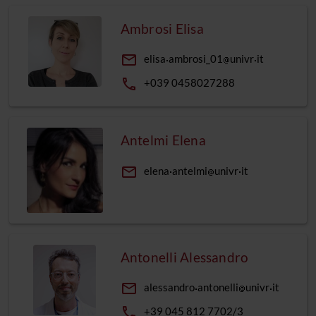
Ambrosi Elisa
email
elisa
ambrosi_01
univr
it
phone
+039 0458027288
Antelmi Elena
email
elena
antelmi
univr
it
Antonelli Alessandro
email
alessandro
antonelli
univr
it
phone
+39 045 812 7702/3