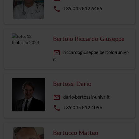
phone
+39 045 812 6485
Bertolo Riccardo Giuseppe
email
riccardogiuseppe
bertolo
univr
it
Bertossi Dario
email
dario
bertossi
univr
it
phone
+39 045 812 4096
Bertucco Matteo