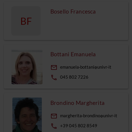
Bosello Francesca
BF
Bottani Emanuela
email
emanuela
bottani
univr
it
phone
045 802 7226
Brondino Margherita
email
margherita
brondino
univr
it
phone
+39 045 802 8549