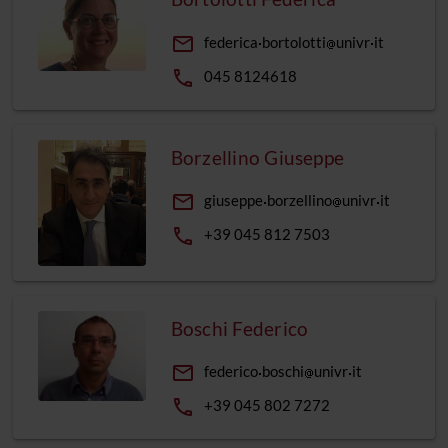
email
federica
bortolotti
univr
it
phone
045 8124618
Borzellino Giuseppe
email
giuseppe
borzellino
univr
it
phone
+39 045 812 7503
Boschi Federico
email
federico
boschi
univr
it
phone
+39 045 802 7272