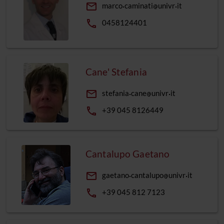
email
marco
caminati
univr
it
phone
0458124401
Cane' Stefania
email
stefania
cane
univr
it
phone
+39 045 8126449
Cantalupo Gaetano
email
gaetano
cantalupo
univr
it
phone
+39 045 812 7123