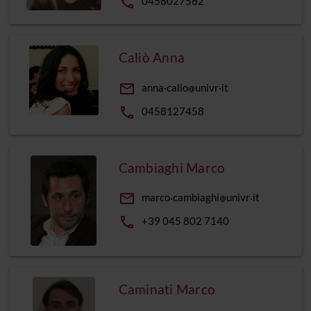
phone
0458027562
Caliò Anna
email
anna
calio
univr
it
phone
0458127458
Cambiaghi Marco
email
marco
cambiaghi
univr
it
phone
+39 045 802 7140
Caminati Marco