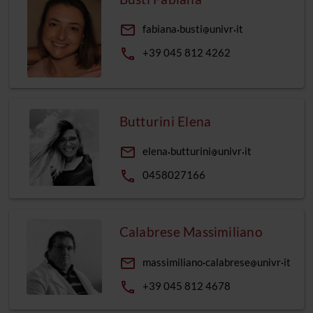
email
fabiana
busti
univr
it
phone
+39 045 812 4262
Butturini Elena
email
elena
butturini
univr
it
phone
0458027166
Calabrese Massimiliano
email
massimiliano
calabrese
univr
it
phone
+39 045 812 4678