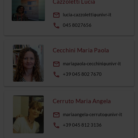
Cazzoletti Lucia
email
lucia
cazzoletti
univr
it
phone
045 8027656
Cecchini Maria Paola
email
mariapaola
cecchini
univr
it
phone
+39 045 802 7670
Cerruto Maria Angela
email
mariaangela
cerruto
univr
it
phone
+39 045 812 3136