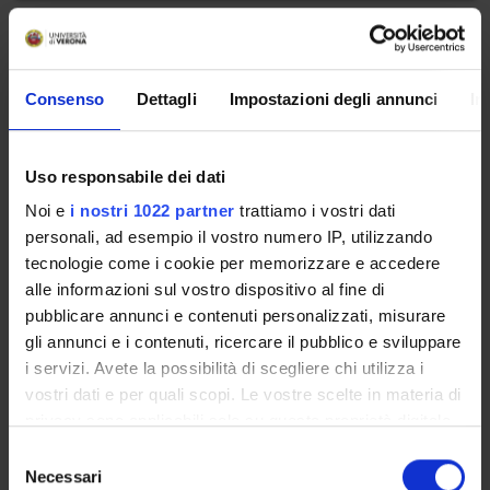
Boaro Alessandro
email
alessandro
boaro
univr
it
Consenso
Dettagli
Impostazioni degli annunci
In
phone
+39 045 812 2695
Uso responsabile dei dati
Noi e
i nostri 1022 partner
trattiamo i vostri dati
Bombieri Nicola
personali, ad esempio il vostro numero IP, utilizzando
tecnologie come i cookie per memorizzare e accedere
email
nicola
bombieri
univr
it
alle informazioni sul vostro dispositivo al fine di
phone
+39 045 802 7094
pubblicare annunci e contenuti personalizzati, misurare
gli annunci e i contenuti, ricercare il pubblico e sviluppare
i servizi. Avete la possibilità di scegliere chi utilizza i
vostri dati e per quali scopi. Le vostre scelte in materia di
Bombieri Cristina
privacy sono applicabili solo su questa proprietà digitale
email
cristina
bombieri
univr
it
in cui avete effettuato le vostre scelte. È possibile
Selezione
modificare o revocare il proprio consenso in qualsiasi
Necessari
del
phone
045-8027284