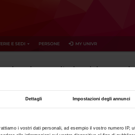
ERIE E SEDI
PERSONE
MY UNIVR
rganizzazione sanitaria e dei processi 
Dettagli
Impostazioni degli annunci
tato trovato alcun seminario relativo all'insegnamento Organizzazio
eminari
rattiamo i vostri dati personali, ad esempio il vostro numero IP, 