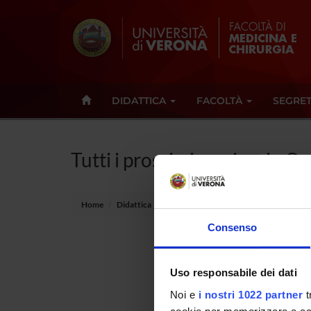
DIDATTICA
FACOLTÀ
SEGRET
Tutti i prossimi seminari - O
Home
Didattica
Seminari
Consenso
Non è s
Uso responsabile dei dati
Tot 0 S
Noi e
i nostri 1022 partner
t