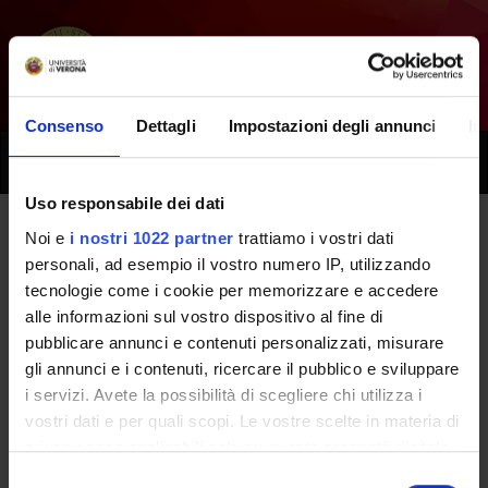
Consenso
Dettagli
Impostazioni degli annunci
In
Toggle
naviga
Uso responsabile dei dati
Noi e
i nostri 1022 partner
trattiamo i vostri dati
Tutti i prossimi seminari -
personali, ad esempio il vostro numero IP, utilizzando
tecnologie come i cookie per memorizzare e accedere
Farmacologia, anestesia ed
alle informazioni sul vostro dispositivo al fine di
emergenza in odontoiatria -
pubblicare annunci e contenuti personalizzati, misurare
gli annunci e i contenuti, ricercare il pubblico e sviluppare
(2023/2024)
i servizi. Avete la possibilità di scegliere chi utilizza i
vostri dati e per quali scopi. Le vostre scelte in materia di
privacy sono applicabili solo su questa proprietà digitale
Home
Didattica
Seminari
in cui avete effettuato le vostre scelte. È possibile
Selezione