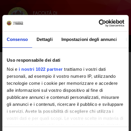
Consenso
Dettagli
Impostazioni degli annunci
In
Toggle
naviga
Uso responsabile dei dati
Tutti i prossimi seminari -
Noi e
i nostri 1022 partner
trattiamo i vostri dati
personali, ad esempio il vostro numero IP, utilizzando
Metodologie avanzate in
tecnologie come i cookie per memorizzare e accedere
fisioterapia muscolo-scheletrica
alle informazioni sul vostro dispositivo al fine di
pubblicare annunci e contenuti personalizzati, misurare
e introduzione alla ricerca -
gli annunci e i contenuti, ricercare il pubblico e sviluppare
(2023/2024)
i servizi. Avete la possibilità di scegliere chi utilizza i
vostri dati e per quali scopi. Le vostre scelte in materia di
privacy sono applicabili solo su questa proprietà digitale