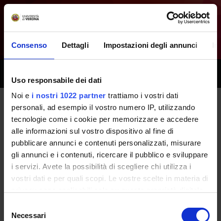
Consenso
Dettagli
Impostazioni degli annunci
In
Toggle
Uso responsabile dei dati
naviga
Noi e
i nostri 1022 partner
trattiamo i vostri dati
personali, ad esempio il vostro numero IP, utilizzando
Tutti i prossimi seminari -
tecnologie come i cookie per memorizzare e accedere
alle informazioni sul vostro dispositivo al fine di
Laboratori professionali (primo
pubblicare annunci e contenuti personalizzati, misurare
anno) - (2022/2023)
gli annunci e i contenuti, ricercare il pubblico e sviluppare
i servizi. Avete la possibilità di scegliere chi utilizza i
vostri dati e per quali scopi. Le vostre scelte in materia di
Home
Didattica
Seminari
privacy sono applicabili solo su questa proprietà digitale
in cui avete effettuato le vostre scelte. È possibile
Selezione
modificare o revocare il proprio consenso in qualsiasi
Necessari
del