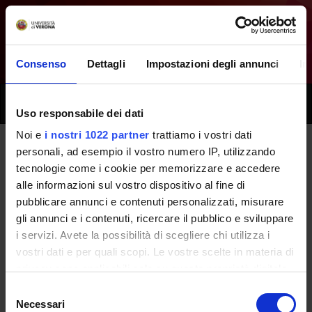
Consenso
Dettagli
Impostazioni degli annunci
In
Toggle
Uso responsabile dei dati
naviga
Noi e
i nostri 1022 partner
trattiamo i vostri dati
personali, ad esempio il vostro numero IP, utilizzando
Tutti i prossimi seminari -
tecnologie come i cookie per memorizzare e accedere
alle informazioni sul vostro dispositivo al fine di
Laboratori professionali (primo
pubblicare annunci e contenuti personalizzati, misurare
anno) [
Gruppo 2
] - (2022/2023)
gli annunci e i contenuti, ricercare il pubblico e sviluppare
i servizi. Avete la possibilità di scegliere chi utilizza i
vostri dati e per quali scopi. Le vostre scelte in materia di
Home
Didattica
Seminari
privacy sono applicabili solo su questa proprietà digitale
in cui avete effettuato le vostre scelte. È possibile
Selezione
modificare o revocare il proprio consenso in qualsiasi
Necessari
del