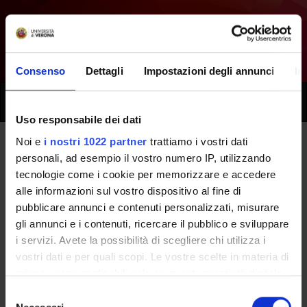
Consenso
Dettagli
Impostazioni degli annunci
In
Toggle
naviga
Uso responsabile dei dati
Noi e
i nostri 1022 partner
trattiamo i vostri dati
Tutti i prossimi seminari -
personali, ad esempio il vostro numero IP, utilizzando
tecnologie come i cookie per memorizzare e accedere
Infermieristica clinica della
alle informazioni sul vostro dispositivo al fine di
pubblicare annunci e contenuti personalizzati, misurare
cronicita' [
Matricole pari
] -
gli annunci e i contenuti, ricercare il pubblico e sviluppare
(2022/2023)
i servizi. Avete la possibilità di scegliere chi utilizza i
vostri dati e per quali scopi. Le vostre scelte in materia di
privacy sono applicabili solo su questa proprietà digitale
Home
Didattica
Seminari
in cui avete effettuato le vostre scelte. È possibile
Selezione
modificare o revocare il proprio consenso in qualsiasi