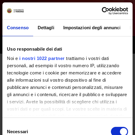
Consenso
Dettagli
Impostazioni degli annunci
In
Toggle
Uso responsabile dei dati
naviga
Noi e
i nostri 1022 partner
trattiamo i vostri dati
personali, ad esempio il vostro numero IP, utilizzando
Tutti i prossimi seminari -
tecnologie come i cookie per memorizzare e accedere
alle informazioni sul vostro dispositivo al fine di
Laboratori professionali
pubblicare annunci e contenuti personalizzati, misurare
(secondo anno) - (2022/2023)
gli annunci e i contenuti, ricercare il pubblico e sviluppare
i servizi. Avete la possibilità di scegliere chi utilizza i
vostri dati e per quali scopi. Le vostre scelte in materia di
Home
Didattica
Seminari
privacy sono applicabili solo su questa proprietà digitale
in cui avete effettuato le vostre scelte. È possibile
Selezione
modificare o revocare il proprio consenso in qualsiasi
Necessari
del