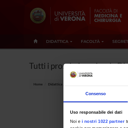
DIDATTICA
FACOLTÀ
SEGRET
Tutti i prossimi seminari - Di
Home
Didattica
Seminari
Consenso
Non è st
Uso responsabile dei dati
Tot 0 S
Noi e
i nostri 1022 partner
t