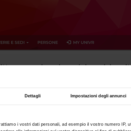
ERIE E SEDI
PERSONE
MY UNIVR
ritto e organizzazione dei servizi sani
Dettagli
Impostazioni degli annunci
ato trovato alcun seminario relativo all'insegnamento Diritto e org
eminari
rattiamo i vostri dati personali, ad esempio il vostro numero IP, 