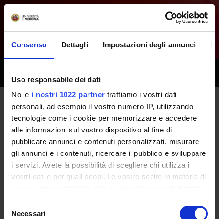
Consenso
Dettagli
Impostazioni degli annunci
In
Toggle
Uso responsabile dei dati
naviga
Noi e
i nostri 1022 partner
trattiamo i vostri dati
personali, ad esempio il vostro numero IP, utilizzando
Tutti i prossimi seminari - Stage -
tecnologie come i cookie per memorizzare e accedere
alle informazioni sul vostro dispositivo al fine di
(2020/2021)
pubblicare annunci e contenuti personalizzati, misurare
gli annunci e i contenuti, ricercare il pubblico e sviluppare
i servizi. Avete la possibilità di scegliere chi utilizza i
Home
Didattica
Seminari
vostri dati e per quali scopi. Le vostre scelte in materia di
privacy sono applicabili solo su questa proprietà digitale
in cui avete effettuato le vostre scelte. È possibile
Selezione
modificare o revocare il proprio consenso in qualsiasi
Necessari
del