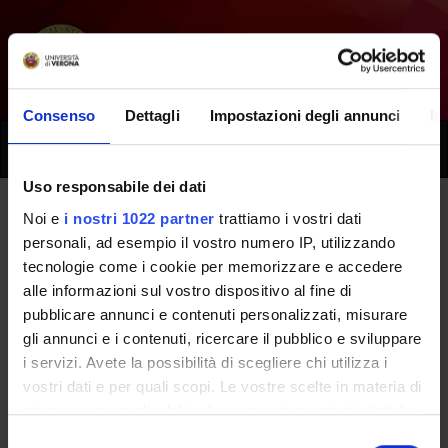
Consenso
Dettagli
Impostazioni degli annunci
In
Toggle
naviga
Uso responsabile dei dati
Noi e
i nostri 1022 partner
trattiamo i vostri dati
Tutti i prossimi seminari -
personali, ad esempio il vostro numero IP, utilizzando
tecnologie come i cookie per memorizzare e accedere
Farmacologia, anestesia ed
alle informazioni sul vostro dispositivo al fine di
emergenza in odontoiatria -
pubblicare annunci e contenuti personalizzati, misurare
gli annunci e i contenuti, ricercare il pubblico e sviluppare
(2019/2020)
i servizi. Avete la possibilità di scegliere chi utilizza i
vostri dati e per quali scopi. Le vostre scelte in materia di
privacy sono applicabili solo su questa proprietà digitale
Home
Didattica
Seminari
in cui avete effettuato le vostre scelte. È possibile
Selezione