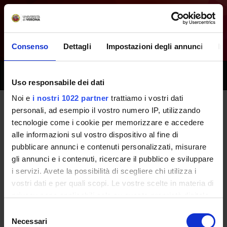
Consenso
Dettagli
Impostazioni degli annunci
In
Toggle
Uso responsabile dei dati
naviga
Noi e
i nostri 1022 partner
trattiamo i vostri dati
personali, ad esempio il vostro numero IP, utilizzando
Tutti i prossimi seminari -
tecnologie come i cookie per memorizzare e accedere
alle informazioni sul vostro dispositivo al fine di
Fisiologia - (2019/2020)
pubblicare annunci e contenuti personalizzati, misurare
gli annunci e i contenuti, ricercare il pubblico e sviluppare
i servizi. Avete la possibilità di scegliere chi utilizza i
Home
Didattica
Seminari
vostri dati e per quali scopi. Le vostre scelte in materia di
privacy sono applicabili solo su questa proprietà digitale
in cui avete effettuato le vostre scelte. È possibile
Selezione
modificare o revocare il proprio consenso in qualsiasi
Necessari
del