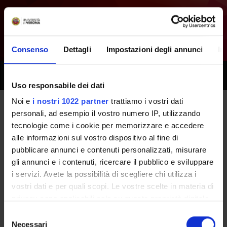
Consenso
Dettagli
Impostazioni degli annunci
In
Toggle
naviga
Uso responsabile dei dati
Noi e
i nostri 1022 partner
trattiamo i vostri dati
personali, ad esempio il vostro numero IP, utilizzando
Tutti i prossimi seminari -
tecnologie come i cookie per memorizzare e accedere
Metodologie di intervento nella
alle informazioni sul vostro dispositivo al fine di
pubblicare annunci e contenuti personalizzati, misurare
comunita' - (2019/2020)
gli annunci e i contenuti, ricercare il pubblico e sviluppare
i servizi. Avete la possibilità di scegliere chi utilizza i
vostri dati e per quali scopi. Le vostre scelte in materia di
Home
Didattica
Seminari
privacy sono applicabili solo su questa proprietà digitale
in cui avete effettuato le vostre scelte. È possibile
Selezione
modificare o revocare il proprio consenso in qualsiasi
Necessari
del