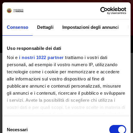
Consenso
Dettagli
Impostazioni degli annunci
In
Toggle
Uso responsabile dei dati
naviga
Noi e
i nostri 1022 partner
trattiamo i vostri dati
personali, ad esempio il vostro numero IP, utilizzando
Tutti i prossimi seminari -
tecnologie come i cookie per memorizzare e accedere
alle informazioni sul vostro dispositivo al fine di
Promozione della salute e della
pubblicare annunci e contenuti personalizzati, misurare
sicurezza - (2019/2020)
gli annunci e i contenuti, ricercare il pubblico e sviluppare
i servizi. Avete la possibilità di scegliere chi utilizza i
vostri dati e per quali scopi. Le vostre scelte in materia di
Home
Didattica
Seminari
privacy sono applicabili solo su questa proprietà digitale
in cui avete effettuato le vostre scelte. È possibile
Selezione
modificare o revocare il proprio consenso in qualsiasi
Necessari
del