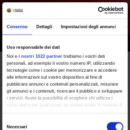
Consenso
Dettagli
Impostazioni degli annunci
In
Toggle
Uso responsabile dei dati
naviga
Noi e
i nostri 1022 partner
trattiamo i vostri dati
personali, ad esempio il vostro numero IP, utilizzando
Tutti i prossimi seminari -
tecnologie come i cookie per memorizzare e accedere
alle informazioni sul vostro dispositivo al fine di
Laboratori professionali (terzo
pubblicare annunci e contenuti personalizzati, misurare
anno) - (2018/2019)
gli annunci e i contenuti, ricercare il pubblico e sviluppare
i servizi. Avete la possibilità di scegliere chi utilizza i
vostri dati e per quali scopi. Le vostre scelte in materia di
Home
Didattica
Seminari
privacy sono applicabili solo su questa proprietà digitale
in cui avete effettuato le vostre scelte. È possibile
Selezione
modificare o revocare il proprio consenso in qualsiasi
Necessari
del