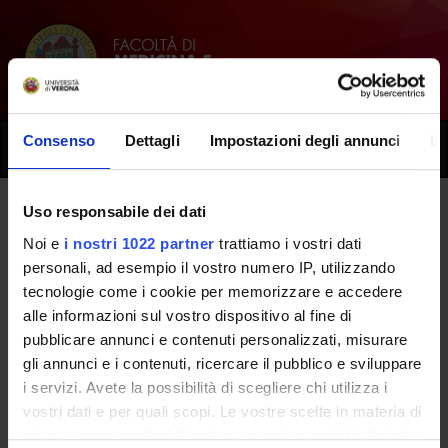
Consenso
Dettagli
Impostazioni degli annunci
In
Toggle
naviga
Uso responsabile dei dati
Tutti i prossimi seminari -
Noi e
i nostri 1022 partner
trattiamo i vostri dati
Riabilitazione cognitiva -
personali, ad esempio il vostro numero IP, utilizzando
tecnologie come i cookie per memorizzare e accedere
METODOLOGIA DELLA
alle informazioni sul vostro dispositivo al fine di
pubblicare annunci e contenuti personalizzati, misurare
RIABILITAZIONE DELLE
gli annunci e i contenuti, ricercare il pubblico e sviluppare
FUNZIONI COGNITIVE -
i servizi. Avete la possibilità di scegliere chi utilizza i
vostri dati e per quali scopi. Le vostre scelte in materia di
(2018/2019)
privacy sono applicabili solo su questa proprietà digitale