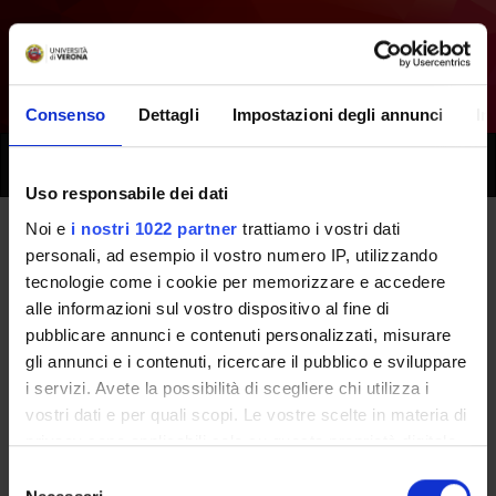
Consenso
Dettagli
Impostazioni degli annunci
In
Toggle
naviga
Uso responsabile dei dati
Noi e
i nostri 1022 partner
trattiamo i vostri dati
Tutti i prossimi seminari -
personali, ad esempio il vostro numero IP, utilizzando
tecnologie come i cookie per memorizzare e accedere
Laboratori professionali
alle informazioni sul vostro dispositivo al fine di
pubblicare annunci e contenuti personalizzati, misurare
(secondo anno) [
Gruppo 3
] -
gli annunci e i contenuti, ricercare il pubblico e sviluppare
(2018/2019)
i servizi. Avete la possibilità di scegliere chi utilizza i
vostri dati e per quali scopi. Le vostre scelte in materia di
privacy sono applicabili solo su questa proprietà digitale
Home
Didattica
Seminari
in cui avete effettuato le vostre scelte. È possibile
Selezione
modificare o revocare il proprio consenso in qualsiasi