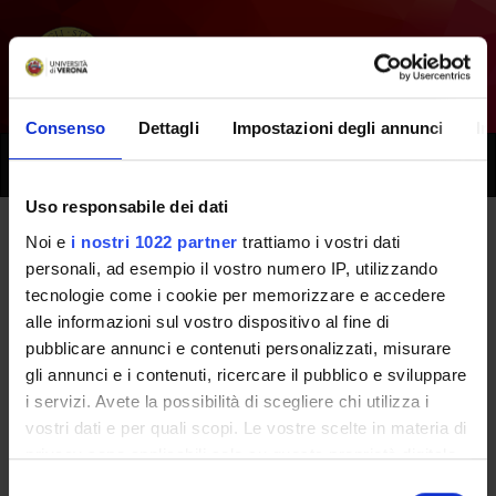
Consenso
Dettagli
Impostazioni degli annunci
In
Toggle
naviga
Uso responsabile dei dati
Noi e
i nostri 1022 partner
trattiamo i vostri dati
Tutti i prossimi seminari -
personali, ad esempio il vostro numero IP, utilizzando
tecnologie come i cookie per memorizzare e accedere
Metodologie diagnostiche di
alle informazioni sul vostro dispositivo al fine di
anatomia patologica -
pubblicare annunci e contenuti personalizzati, misurare
gli annunci e i contenuti, ricercare il pubblico e sviluppare
(2017/2018)
i servizi. Avete la possibilità di scegliere chi utilizza i
vostri dati e per quali scopi. Le vostre scelte in materia di
privacy sono applicabili solo su questa proprietà digitale
Home
Didattica
Seminari
in cui avete effettuato le vostre scelte. È possibile
Selezione