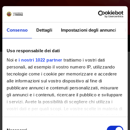
Consenso
Dettagli
Impostazioni degli annunci
In
Toggle
naviga
Uso responsabile dei dati
Noi e
i nostri 1022 partner
trattiamo i vostri dati
Tutti i prossimi seminari -
personali, ad esempio il vostro numero IP, utilizzando
tecnologie come i cookie per memorizzare e accedere
Laboratori professionali
alle informazioni sul vostro dispositivo al fine di
pubblicare annunci e contenuti personalizzati, misurare
(secondo anno) [
Gruppo 2
] -
gli annunci e i contenuti, ricercare il pubblico e sviluppare
(2016/2017)
i servizi. Avete la possibilità di scegliere chi utilizza i
vostri dati e per quali scopi. Le vostre scelte in materia di
privacy sono applicabili solo su questa proprietà digitale
Home
Didattica
Seminari
in cui avete effettuato le vostre scelte. È possibile
Selezione
modificare o revocare il proprio consenso in qualsiasi