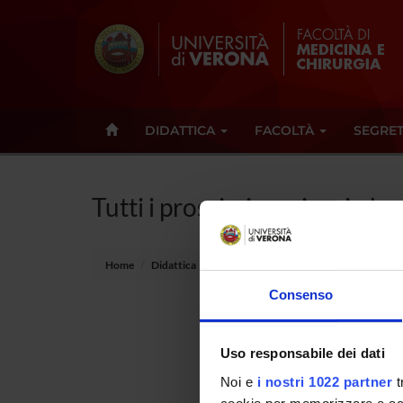
DIDATTICA
FACOLTÀ
SEGRET
Tutti i prossimi seminari - In
Home
Didattica
Seminari
Consenso
Non è s
Uso responsabile dei dati
Tot 0 S
Noi e
i nostri 1022 partner
t