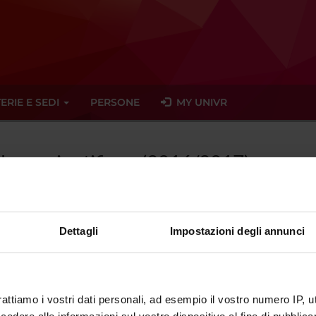
ERIE E SEDI
PERSONE
MY UNIVR
glese scientifico - (2016/2017)
Dettagli
Impostazioni degli annunci
tato trovato alcun seminario relativo all'insegnamento Inglese scie
eminari
rattiamo i vostri dati personali, ad esempio il vostro numero IP, 