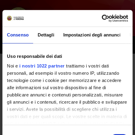
Consenso
Dettagli
Impostazioni degli annunci
In
Toggle
naviga
Uso responsabile dei dati
Noi e
i nostri 1022 partner
trattiamo i vostri dati
Tutti i prossimi seminari -
personali, ad esempio il vostro numero IP, utilizzando
tecnologie come i cookie per memorizzare e accedere
Medicina e chirurgia della
alle informazioni sul vostro dispositivo al fine di
caviglia e del piede pediatrico e
pubblicare annunci e contenuti personalizzati, misurare
gli annunci e i contenuti, ricercare il pubblico e sviluppare
dell'adulto - (2015/2016)
i servizi. Avete la possibilità di scegliere chi utilizza i
vostri dati e per quali scopi. Le vostre scelte in materia di
privacy sono applicabili solo su questa proprietà digitale
Home
Didattica
Seminari
in cui avete effettuato le vostre scelte. È possibile
Selezione