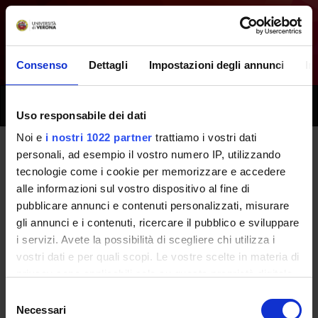
Consenso
Dettagli
Impostazioni degli annunci
In
Toggle
Uso responsabile dei dati
naviga
Noi e
i nostri 1022 partner
trattiamo i vostri dati
personali, ad esempio il vostro numero IP, utilizzando
Tutti i prossimi seminari -
tecnologie come i cookie per memorizzare e accedere
alle informazioni sul vostro dispositivo al fine di
Fondamenti biomolecolari della
pubblicare annunci e contenuti personalizzati, misurare
vita - (2014/2015)
gli annunci e i contenuti, ricercare il pubblico e sviluppare
i servizi. Avete la possibilità di scegliere chi utilizza i
vostri dati e per quali scopi. Le vostre scelte in materia di
Home
Didattica
Seminari
privacy sono applicabili solo su questa proprietà digitale
in cui avete effettuato le vostre scelte. È possibile
Selezione
modificare o revocare il proprio consenso in qualsiasi
Necessari
del