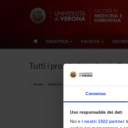
DIDATTICA
FACOLTÀ
SEGRET
Tutti i prossimi seminari - Pa
Home
Didattica
Seminari
Consenso
Non è s
Uso responsabile dei dati
Tot 0 S
Noi e
i nostri 1022 partner
t