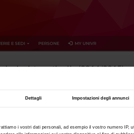
ERIE E SEDI
PERSONE
MY UNIVR
tologia sistematica II - (2014/2015)
Dettagli
Impostazioni degli annunci
tato trovato alcun seminario relativo all'insegnamento Patologia si
eminari
rattiamo i vostri dati personali, ad esempio il vostro numero IP, 