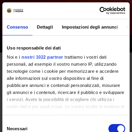
Consenso
Dettagli
Impostazioni degli annunci
In
Toggle
Uso responsabile dei dati
naviga
Noi e
i nostri 1022 partner
trattiamo i vostri dati
personali, ad esempio il vostro numero IP, utilizzando
Tutti i prossimi seminari -
tecnologie come i cookie per memorizzare e accedere
alle informazioni sul vostro dispositivo al fine di
Pneumologia e patologia
pubblicare annunci e contenuti personalizzati, misurare
polmonare - (2013/2014)
gli annunci e i contenuti, ricercare il pubblico e sviluppare
i servizi. Avete la possibilità di scegliere chi utilizza i
vostri dati e per quali scopi. Le vostre scelte in materia di
Home
Didattica
Seminari
privacy sono applicabili solo su questa proprietà digitale
in cui avete effettuato le vostre scelte. È possibile
Selezione
modificare o revocare il proprio consenso in qualsiasi
Necessari
del