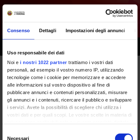
Consenso
Dettagli
Impostazioni degli annunci
In
Toggle
naviga
Uso responsabile dei dati
Noi e
i nostri 1022 partner
trattiamo i vostri dati
personali, ad esempio il vostro numero IP, utilizzando
Tutti i prossimi seminari -
tecnologie come i cookie per memorizzare e accedere
Tirocinio professionalizzante
alle informazioni sul vostro dispositivo al fine di
pubblicare annunci e contenuti personalizzati, misurare
(terzo anno) - (2013/2014)
gli annunci e i contenuti, ricercare il pubblico e sviluppare
i servizi. Avete la possibilità di scegliere chi utilizza i
vostri dati e per quali scopi. Le vostre scelte in materia di
Home
Didattica
Seminari
privacy sono applicabili solo su questa proprietà digitale
in cui avete effettuato le vostre scelte. È possibile
Selezione
modificare o revocare il proprio consenso in qualsiasi
Necessari
del