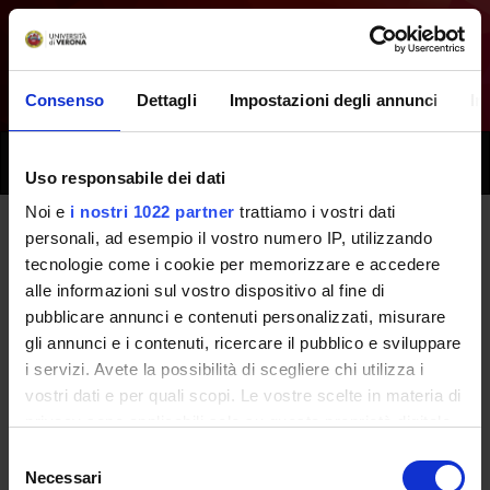
Consenso
Dettagli
Impostazioni degli annunci
In
Toggle
Uso responsabile dei dati
naviga
Noi e
i nostri 1022 partner
trattiamo i vostri dati
personali, ad esempio il vostro numero IP, utilizzando
Tutti i prossimi seminari - Aspetti
tecnologie come i cookie per memorizzare e accedere
alle informazioni sul vostro dispositivo al fine di
di epatologia medica e chirurgica
pubblicare annunci e contenuti personalizzati, misurare
- (2013/2014)
gli annunci e i contenuti, ricercare il pubblico e sviluppare
i servizi. Avete la possibilità di scegliere chi utilizza i
vostri dati e per quali scopi. Le vostre scelte in materia di
Home
Didattica
Seminari
privacy sono applicabili solo su questa proprietà digitale
in cui avete effettuato le vostre scelte. È possibile
Selezione
modificare o revocare il proprio consenso in qualsiasi
Necessari
del