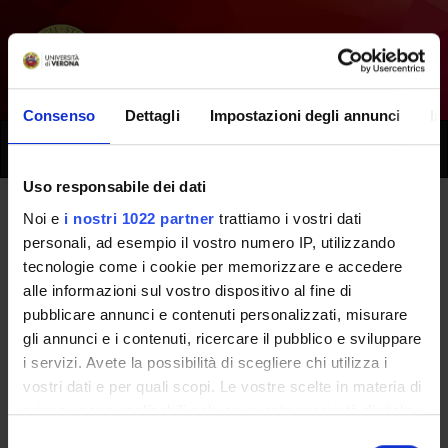
Consenso
Dettagli
Impostazioni degli annunci
In
Toggle
naviga
Uso responsabile dei dati
Noi e
i nostri 1022 partner
trattiamo i vostri dati
Tutti i prossimi seminari -
personali, ad esempio il vostro numero IP, utilizzando
tecnologie come i cookie per memorizzare e accedere
Fondamenti morfologici e
alle informazioni sul vostro dispositivo al fine di
funzionali della vita -
pubblicare annunci e contenuti personalizzati, misurare
gli annunci e i contenuti, ricercare il pubblico e sviluppare
(2011/2012)
i servizi. Avete la possibilità di scegliere chi utilizza i
vostri dati e per quali scopi. Le vostre scelte in materia di
privacy sono applicabili solo su questa proprietà digitale
Home
Didattica
Seminari
in cui avete effettuato le vostre scelte. È possibile
Selezione