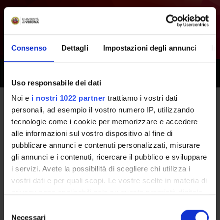
Consenso
Dettagli
Impostazioni degli annunci
In
Toggle
naviga
Uso responsabile dei dati
Noi e
i nostri 1022 partner
trattiamo i vostri dati
personali, ad esempio il vostro numero IP, utilizzando
Tutti i prossimi seminari -
tecnologie come i cookie per memorizzare e accedere
Tecniche e didattica degli sport
alle informazioni sul vostro dispositivo al fine di
pubblicare annunci e contenuti personalizzati, misurare
individuali - (2011/2012)
gli annunci e i contenuti, ricercare il pubblico e sviluppare
i servizi. Avete la possibilità di scegliere chi utilizza i
vostri dati e per quali scopi. Le vostre scelte in materia di
Home
Didattica
Seminari
privacy sono applicabili solo su questa proprietà digitale
in cui avete effettuato le vostre scelte. È possibile
Selezione
modificare o revocare il proprio consenso in qualsiasi
Necessari
del