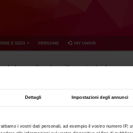
ERIE E SEDI
PERSONE
MY UNIVR
irocinio professionalizzante (primo an
Dettagli
Impostazioni degli annunci
tato trovato alcun seminario relativo all'insegnamento Tirocinio p
eminari
rattiamo i vostri dati personali, ad esempio il vostro numero IP, 