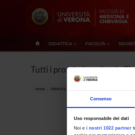
DIDATTICA
FACOLTÀ
SEGRET
Tutti i prossimi seminari - T
Home
Didattica
Seminari
Consenso
Non è s
Uso responsabile dei dati
Tot 0 S
Noi e
i nostri 1022 partner
t