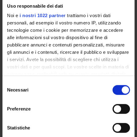
GOVERNANCE DELLA FACOLTÀ
Uso responsabile dei dati
Noi e
i nostri 1022 partner
trattiamo i vostri dati
personali, ad esempio il vostro numero IP, utilizzando
tecnologie come i cookie per memorizzare e accedere
alle informazioni sul vostro dispositivo al fine di
pubblicare annunci e contenuti personalizzati, misurare
gli annunci e i contenuti, ricercare il pubblico e sviluppare
i servizi. Avete la possibilità di scegliere chi utilizza i
E-mail
vostri dati e per quali scopi. Le vostre scelte in materia di
antonio
lupo
univr
it
privacy sono applicabili solo su questa proprietà digitale
in cui avete effettuato le vostre scelte. È possibile
Non presente dal
Selezione
31 dicembre 2019
modificare o revocare il proprio consenso in qualsiasi
Necessari
del
momento dalla Dichiarazione sui cookie o facendo clic
consenso
Note
sull'icona di attivazione della privacy.
Preferenze
Con il tuo consenso, vorremmo anche:
raccogliere informazioni sulla tua posizione
Statistiche
geografica, con un'approssimazione di qualche