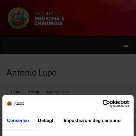
Toggle
naviga
Antonio Lupo
Home
Persone
Antonio Lupo
Consenso
Dettagli
Impostazioni degli annunci
In
PERSONE