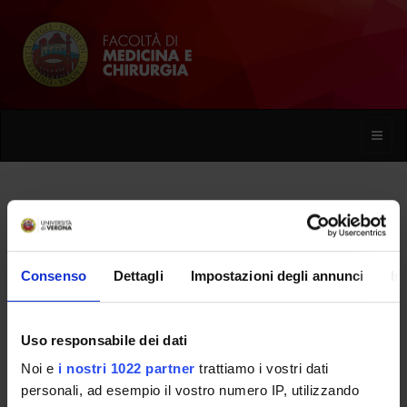
Toggle
naviga
Rachele Ruffilli
Consenso
Dettagli
Impostazioni degli annunci
In
Home
Persone
Rachele Ruffilli
Uso responsabile dei dati
Noi e
i nostri 1022 partner
trattiamo i vostri dati
PERSONE
personali, ad esempio il vostro numero IP, utilizzando