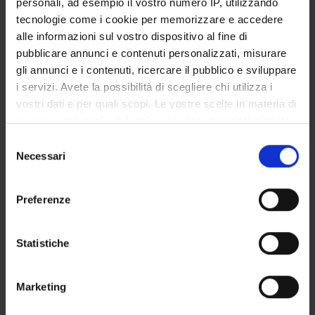
personali, ad esempio il vostro numero IP, utilizzando
GOVERNANCE DELLA FACOLTÀ
tecnologie come i cookie per memorizzare e accedere
alle informazioni sul vostro dispositivo al fine di
pubblicare annunci e contenuti personalizzati, misurare
gli annunci e i contenuti, ricercare il pubblico e sviluppare
E-mail
i servizi. Avete la possibilità di scegliere chi utilizza i
marco
faccini
ospedaleuniverona
it
vostri dati e per quali scopi. Le vostre scelte in materia di
Non presente dal
privacy sono applicabili solo su questa proprietà digitale
30 settembre 2018
in cui avete effettuato le vostre scelte. È possibile
Selezione
modificare o revocare il proprio consenso in qualsiasi
Necessari
Note
del
momento dalla Dichiarazione sui cookie o facendo clic
consenso
sull'icona di attivazione della privacy.
Preferenze
Con il tuo consenso, vorremmo anche:
raccogliere informazioni sulla tua posizione
Statistiche
geografica, con un'approssimazione di qualche
DIDATTICA
0
metro,
Marketing
Identificare il tuo dispositivo, scansionandolo
AVVISI
0
attivamente alla ricerca di caratteristiche specifiche