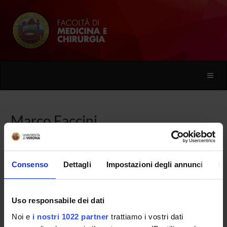
Toggle
naviga
Marco Faccini
Home
Persone
Marco Faccini
Consenso
Dettagli
Impostazioni degli annunci
In
Uso responsabile dei dati
PERSONE
Noi e
i nostri 1022 partner
trattiamo i vostri dati