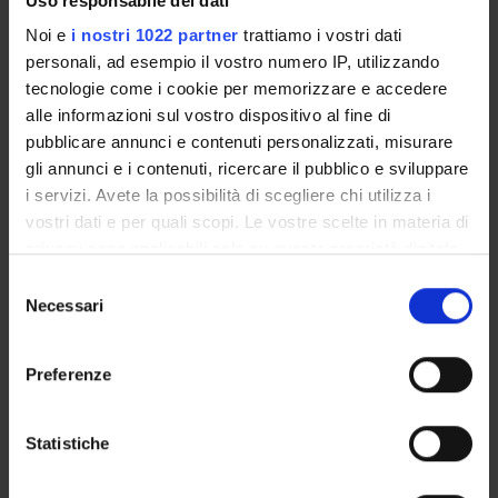
Uso responsabile dei dati
GOVERNANCE DELLA FACOLTÀ
Noi e
i nostri 1022 partner
trattiamo i vostri dati
personali, ad esempio il vostro numero IP, utilizzando
tecnologie come i cookie per memorizzare e accedere
alle informazioni sul vostro dispositivo al fine di
pubblicare annunci e contenuti personalizzati, misurare
gli annunci e i contenuti, ricercare il pubblico e sviluppare
i servizi. Avete la possibilità di scegliere chi utilizza i
vostri dati e per quali scopi. Le vostre scelte in materia di
Qualifica
privacy sono applicabili solo su questa proprietà digitale
Professore a contratto
in cui avete effettuato le vostre scelte. È possibile
Selezione
Dipartimento di afferenza
modificare o revocare il proprio consenso in qualsiasi
Necessari
del
Culture e Civiltà
momento dalla Dichiarazione sui cookie o facendo clic
consenso
Settore disciplinare
sull'icona di attivazione della privacy.
- - -
Preferenze
E-mail
Con il tuo consenso, vorremmo anche:
rosarita
cuccoli
univr
it
raccogliere informazioni sulla tua posizione
Statistiche
geografica, con un'approssimazione di qualche
metro,