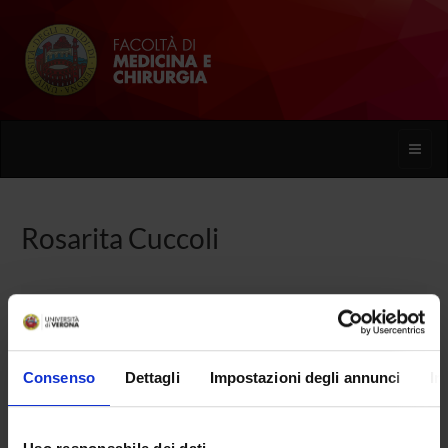
Toggle
naviga
Rosarita Cuccoli
Home
Persone
Rosarita Cuccoli
Consenso
Dettagli
Impostazioni degli annunci
In
PERSONE