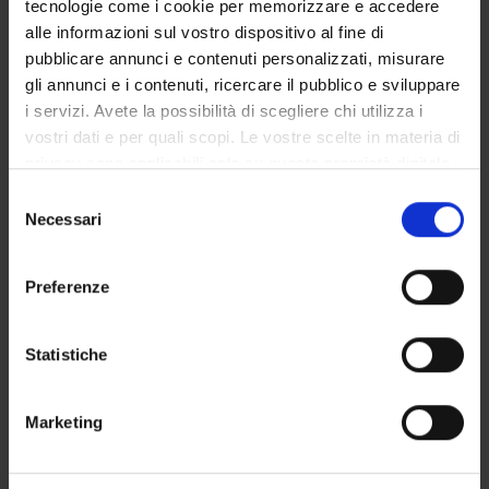
tecnologie come i cookie per memorizzare e accedere
GOVERNANCE DELLA FACOLTÀ
alle informazioni sul vostro dispositivo al fine di
pubblicare annunci e contenuti personalizzati, misurare
gli annunci e i contenuti, ricercare il pubblico e sviluppare
i servizi. Avete la possibilità di scegliere chi utilizza i
Qualifica
vostri dati e per quali scopi. Le vostre scelte in materia di
Specializzando
privacy sono applicabili solo su questa proprietà digitale
Dipartimento di afferenza
in cui avete effettuato le vostre scelte. È possibile
Selezione
Medicina
modificare o revocare il proprio consenso in qualsiasi
Necessari
del
momento dalla Dichiarazione sui cookie o facendo clic
consenso
sull'icona di attivazione della privacy.
Preferenze
Con il tuo consenso, vorremmo anche:
raccogliere informazioni sulla tua posizione
Statistiche
geografica, con un'approssimazione di qualche
metro,
DIDATTICA
0
Marketing
Identificare il tuo dispositivo, scansionandolo
attivamente alla ricerca di caratteristiche specifiche
AVVISI
0
(impronte digitali).