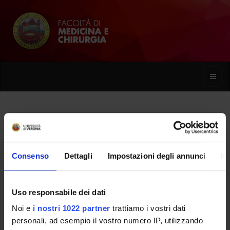
Toggle
naviga
Barbara Zorzi
Consenso
Dettagli
Impostazioni degli annunci
In
Home
Persone
Barbara Zorzi
Uso responsabile dei dati
Noi e
i nostri 1022 partner
trattiamo i vostri dati
PERSONE
personali, ad esempio il vostro numero IP, utilizzando