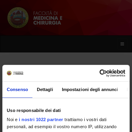
Toggle
naviga
Riccardo Struffi
Consenso
Dettagli
Impostazioni degli annunci
In
Home
Persone
Riccardo Struffi
Uso responsabile dei dati
Noi e
i nostri 1022 partner
trattiamo i vostri dati
PERSONE
personali, ad esempio il vostro numero IP, utilizzando