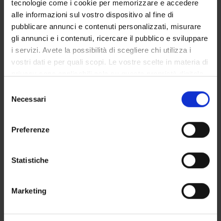
tecnologie come i cookie per memorizzare e accedere
GOVERNANCE DELLA FACOLTÀ
alle informazioni sul vostro dispositivo al fine di
pubblicare annunci e contenuti personalizzati, misurare
gli annunci e i contenuti, ricercare il pubblico e sviluppare
i servizi. Avete la possibilità di scegliere chi utilizza i
Non presente dal
vostri dati e per quali scopi. Le vostre scelte in materia di
31 dicembre 2023
privacy sono applicabili solo su questa proprietà digitale
Note
in cui avete effettuato le vostre scelte. È possibile
Selezione
modificare o revocare il proprio consenso in qualsiasi
Necessari
del
momento dalla Dichiarazione sui cookie o facendo clic
consenso
sull'icona di attivazione della privacy.
Preferenze
Con il tuo consenso, vorremmo anche:
raccogliere informazioni sulla tua posizione
Statistiche
geografica, con un'approssimazione di qualche
metro,
DIDATTICA
0
Marketing
Identificare il tuo dispositivo, scansionandolo
attivamente alla ricerca di caratteristiche specifiche
AVVISI
0
(impronte digitali).