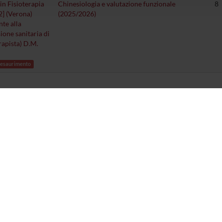
in Fisioterapia
Chinesiologia e valutazione funzionale
8
] (Verona)
(2025/2026)
nte alla
ione sanitaria di
rapista) D.M.
 esaurimento