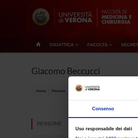
DIDATTICA
FACOLTÀ
SEGRET
Giacomo Beccucci
Home
Persone
Giacomo Beccucci
Qualifica
Consenso
Settore di
PERSONE
Uso responsabile dei dati