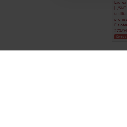
Laurea 
[L/SNT2
(abilita
profess
Fisiote
270/04
Corso a
VOCI DI MENU
LINK UTILI
Home
Azienda Ospedaliera
Universitaria Integrata
Didattica