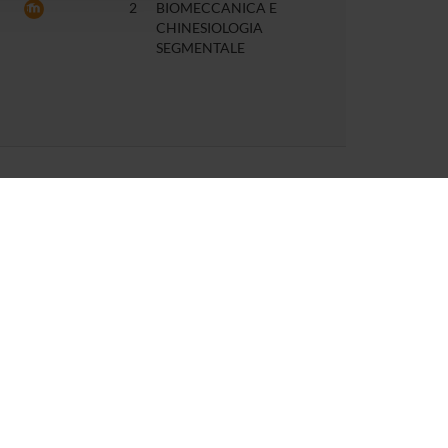
2
BIOMECCANICA E
CHINESIOLOGIA
SEGMENTALE
DIPARTIMENTI AFFERENTI
INDIRIZZO
Policlinico “G. B. Rossi”
Piazzale L. A. Scuro, 10
37134 Verona
Partita IVA 01541040232