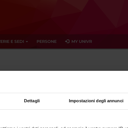
ERIE E SEDI
PERSONE
MY UNIVR
Professore a contratto
Dettagli
Impostazioni degli annunci
sciplinare
- - -