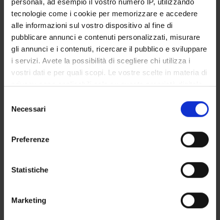
personali, ad esempio il vostro numero IP, utilizzando
GOVERNANCE DELLA FACOLTÀ
tecnologie come i cookie per memorizzare e accedere
alle informazioni sul vostro dispositivo al fine di
pubblicare annunci e contenuti personalizzati, misurare
gli annunci e i contenuti, ricercare il pubblico e sviluppare
Qualifica
i servizi. Avete la possibilità di scegliere chi utilizza i
Specializzando
vostri dati e per quali scopi. Le vostre scelte in materia di
Dipartimento di afferenza
privacy sono applicabili solo su questa proprietà digitale
Medicina
in cui avete effettuato le vostre scelte. È possibile
Selezione
modificare o revocare il proprio consenso in qualsiasi
Necessari
del
momento dalla Dichiarazione sui cookie o facendo clic
consenso
sull'icona di attivazione della privacy.
Preferenze
Con il tuo consenso, vorremmo anche:
raccogliere informazioni sulla tua posizione
Statistiche
geografica, con un'approssimazione di qualche
DIDATTICA
0
metro,
Marketing
Identificare il tuo dispositivo, scansionandolo
AVVISI
0
attivamente alla ricerca di caratteristiche specifiche