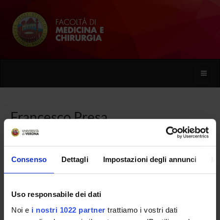
Toggle
naviga
Francesco Presa
Home
Persone
Francesco Presa
Consenso
Dettagli
Impostazioni degli annunci
In
Uso responsabile dei dati
PERSONE
Noi e
i nostri 1022 partner
trattiamo i vostri dati