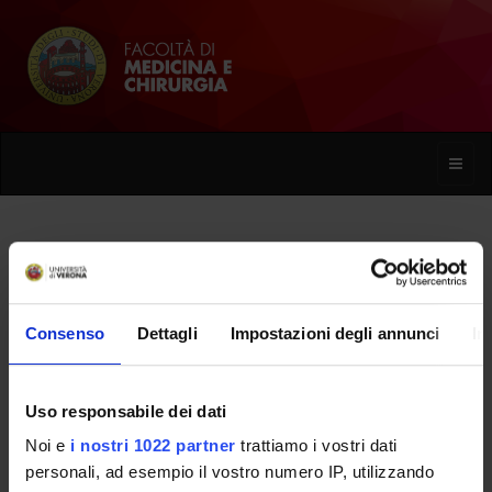
Toggle
naviga
Rolly Grisenti
Consenso
Dettagli
Impostazioni degli annunci
In
Home
Persone
Rolly Grisenti
Uso responsabile dei dati
Noi e
i nostri 1022 partner
trattiamo i vostri dati
PERSONE
personali, ad esempio il vostro numero IP, utilizzando