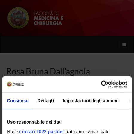
Toggle
naviga
Rosa Bruna Dall'agnola
Home
Persone
Rosa Bruna Dall'agnola
Consenso
Dettagli
Impostazioni degli annunci
In
Uso responsabile dei dati
PERSONE
Noi e
i nostri 1022 partner
trattiamo i vostri dati