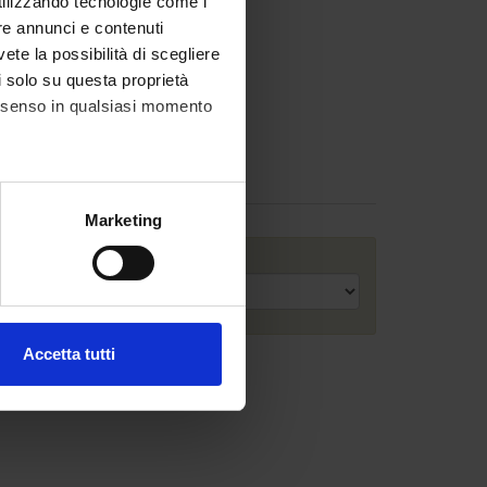
utilizzando tecnologie come i
re annunci e contenuti
vete la possibilità di scegliere
li solo su questa proprietà
consenso in qualsiasi momento
alche metro,
Marketing
e specifiche (impronte
Anno accademico
ezione dettagli
. Puoi
Accetta tutti
l media e per analizzare il
ostri partner che si occupano
azioni che hai fornito loro o