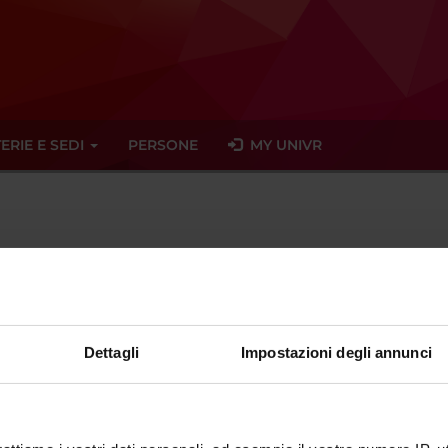
ERIE E SEDI
PERSONE
MY UNIVR
achille
ambrosetti
univr
it
Dettagli
Impostazioni degli annunci
ente dal
30 novembre 2017