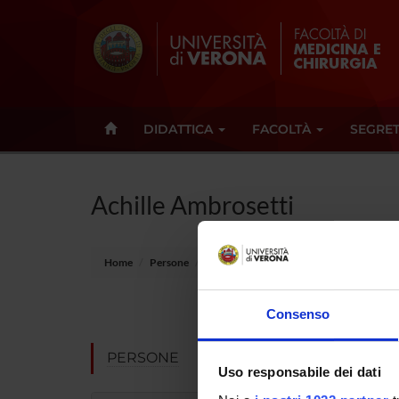
DIDATTICA
FACOLTÀ
SEGRET
Achille Ambrosetti
Home
Persone
Achille Ambrosetti
E-mail
Consenso
Non pres
PERSONE
Uso responsabile dei dati
Note