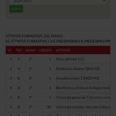
Cerca
ATTIVITÀ FORMATIVE DEL PIANO
LE ATTIVITÀ FORMATIVE CHE PRESENTANO IL MEDESIMO ORDINA
Nº
TAF
ANNO
CREDITI
ATTIVITÀ
1
F
1°
1
Altre attivita' 1 (-)
2
A
1°
1
Anatomia umana I (BIO/16)
3
B
1°
1
Anestesiologia 1 (MED/41)
4
A
1°
1
Biochimica clinica e biologia molecol
5
B
1°
1
Chirurgia generale 1 (tronco comune 
6
B
1°
36
Chirurgia maxillo-facciale 1 (discipli