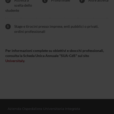
D
Attività a
E
Prova finale
F
Altre attività
scelta dello
studente
S
Stage e tirocini presso imprese, enti pubblici o privati,
ordini professionali
Per informazioni complete su obiettivi e sbocchi professionali,
consulta la Scheda Unica Annuale "SUA-CdS" sul sito
Universitaly
.
Azienda Ospedaliera Universitaria Integrata