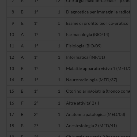
7
B
1°
12
Chirurgia maxillo-facciale 1 (tronco
8
B
1°
1
Diagnostica per immagini e radioter
9
E
1°
0
Esame di profitto teorico-pratico 1 (-)
10
A
1°
1
Farmacologia (BIO/14)
11
A
1°
1
Fisiologia (BIO/09)
12
A
1°
1
Informatica (INF/01)
13
B
1°
1
Malattie apparato visivo 1 (MED/30)
14
B
1°
1
Neuroradiologia (MED/37)
15
B
1°
1
Otorinolaringoiatria (tronco comune 
16
F
2°
1
Altre attivita' 2 (-)
17
B
2°
1
Anatomia patologica (MED/08)
18
B
2°
1
Anestesiologia 2 (MED/41)
19
B
2°
1
Chirurgia generale 2 (tronco comune 