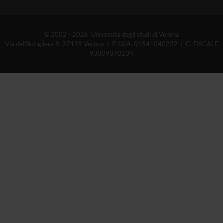
© 2002 - 2026 Università degli studi di Verona
Via dell'Artigliere 8, 37129 Verona | P. I.V.A. 01541040232 | C. FISCALE
93009870234