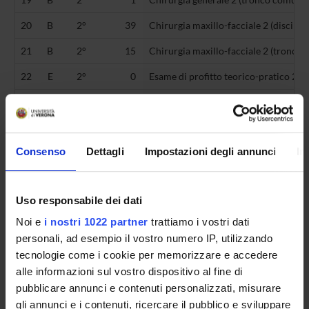
20
B
2°
39
Chirurgia maxillo-facciale 2 (discipli
21
B
2°
15
Chirurgia maxillo-facciale 2 (tronco
22
E
2°
0
Esame di profitto teorico-pratico 2 (-)
23
B
2°
1
Malattie apparato visivo 2 (tronco com
24
B
2°
1
Otorinolaringoiatria 2 (tronco comune
Consenso
Dettagli
Impostazioni degli annunci
In
25
B
3°
43
Chirurgia maxillo-facciale 3 (discipli
26
B
3°
10
Chirurgia maxillo-facciale 3 (tronco
Uso responsabile dei dati
27
C
3°
1
Chirurgia plastica (MED/19)
Noi e
i nostri 1022 partner
trattiamo i vostri dati
28
E
3°
0
Esame di profitto teorico-pratico 3 (-)
personali, ad esempio il vostro numero IP, utilizzando
tecnologie come i cookie per memorizzare e accedere
29
B
3°
1
Malattie apparato visivo 3 (MED/30)
alle informazioni sul vostro dispositivo al fine di
30
C
3°
1
Malattie odontostomatologiche 3 (M
pubblicare annunci e contenuti personalizzati, misurare
gli annunci e i contenuti, ricercare il pubblico e sviluppare
31
C
3°
1
Medicina legale (MED/43)