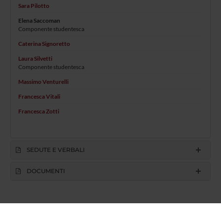
Sara Pilotto
Elena Saccoman
Componente studentesca
Caterina Signoretto
Laura Silvetti
Componente studentesca
Massimo Venturelli
Francesca Vitali
Francesca Zotti
SEDUTE E VERBALI
DOCUMENTI