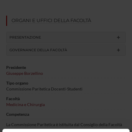
ORGANI E UFFICI DELLA FACOLTÀ
PRESENTAZIONE
GOVERNANCE DELLA FACOLTÀ
Presidente
Giuseppe Borzellino
Tipo organo
Commissione Paritetica Docenti-Studenti
Facoltà
Medicina e Chirurgia
Competenza
La Commissione Paritetica è istituita dal Consiglio della Facoltà
ed è composta da docenti e studenti designati, dal Consiglio