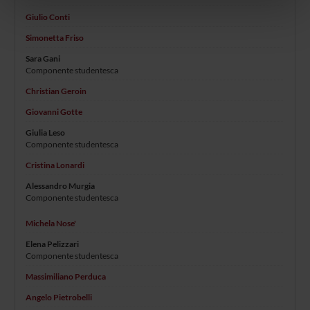
nostri partner che si occupano di analisi dei dati web,
Giulio Conti
pubblicità e social media, i quali potrebbero combinarle
con altre informazioni che hai fornito loro o che hanno
Simonetta Friso
raccolto dal tuo utilizzo dei loro servizi.
Sara Gani
Componente studentesca
Christian Geroin
Giovanni Gotte
Giulia Leso
Componente studentesca
Cristina Lonardi
Alessandro Murgia
Componente studentesca
Michela Nose'
Elena Pelizzari
Componente studentesca
Massimiliano Perduca
Angelo Pietrobelli