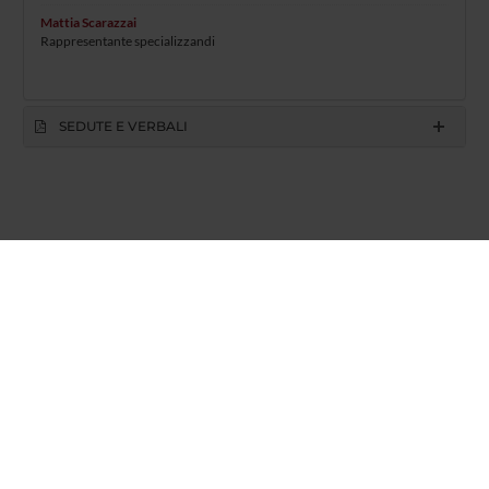
Mattia Scarazzai
Rappresentante specializzandi
SEDUTE E VERBALI
Azienda Ospedaliera Universitaria Integrata
© 2002 - 2026 Università degli studi di Verona
Via dell'Artigliere 8, 37129 Verona | P. I.V.A. 01541040232 | C. FISCALE
93009870234