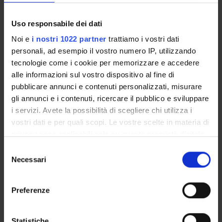
concernenti l'organizzazione e la gestione delle attività formative
della Scuola.
Uso responsabile dei dati
In particolare:
Noi e
i nostri 1022 partner
trattiamo i vostri dati
personali, ad esempio il vostro numero IP, utilizzando
Elegge, ogni 3 anni accademici, il Direttore della Scuola
tecnologie come i cookie per memorizzare e accedere
Approva, annualmente, la composizione del corpo
alle informazioni sul vostro dispositivo al fine di
docente e i piani didattici
pubblicare annunci e contenuti personalizzati, misurare
Approva la collocazione dei Medici in Formazione in
gli annunci e i contenuti, ricercare il pubblico e sviluppare
strutture extra rete formativa
i servizi. Avete la possibilità di scegliere chi utilizza i
Il Consiglio è composto dal corpo docente della Scuola e da una
vostri dati e per quali scopi. Le vostre scelte in materia di
rappresentanza degli specializzandi pari al 10% degli iscritti alla
privacy sono applicabili solo su questa proprietà digitale
Scuola garantendo comunque almeno un rappresentante per
in cui avete effettuato le vostre scelte. È possibile
Selezione
ogni anni di corso e non superando il massimo di 10
modificare o revocare il proprio consenso in qualsiasi
Necessari
del
rappresentanti
.
momento dalla Dichiarazione sui cookie o facendo clic
consenso
sull'icona di attivazione della privacy.
Preferenze
Con il tuo consenso, vorremmo anche:
raccogliere informazioni sulla tua posizione
Statistiche