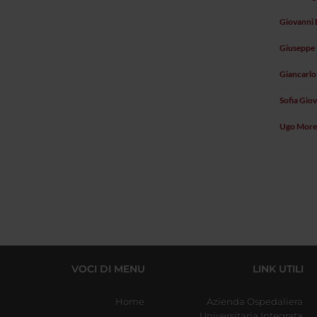
Giovanni B
Giuseppe 
Giancarl
Sofia Gio
Ugo More
VOCI DI MENU
LINK UTILI
Home
Azienda Ospedaliera
Universitaria Integrata