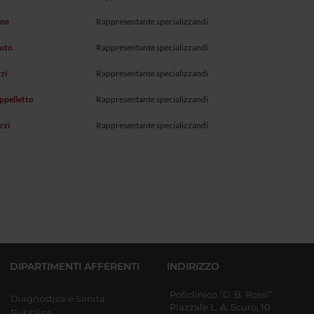
one
Rappresentante specializzandi
buto
Rappresentante specializzandi
zi
Rappresentante specializzandi
ppelletto
Rappresentante specializzandi
rzi
Rappresentante specializzandi
DIPARTIMENTI AFFERENTI
INDIRIZZO
Policlinico “G. B. Rossi”
Diagnostica e Sanità
Piazzale L. A. Scuro, 10
Pubblica