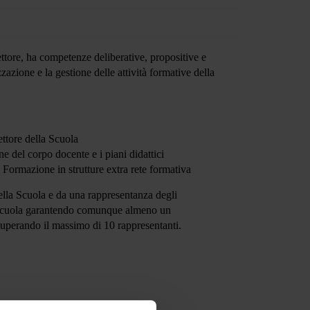
ettore, ha competenze deliberative, propositive e
zazione e la gestione delle attività formative della
ettore della Scuola
 del corpo docente e i piani didattici
Formazione in strutture extra rete formativa
lla Scuola e da una rappresentanza degli
la Scuola garantendo comunque almeno un
superando il massimo di 10 rappresentanti
.