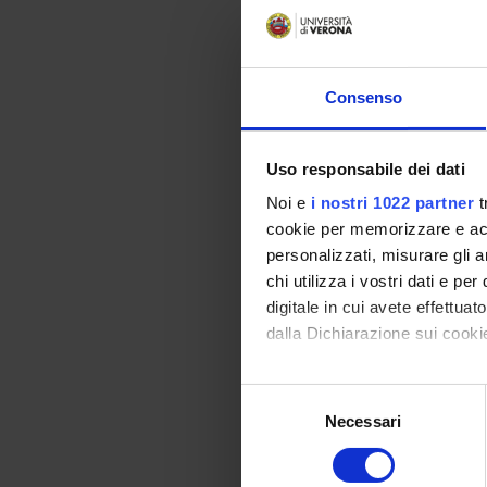
Comp
Flavio Luc
Consenso
Francesco
Francesco
Uso responsabile dei dati
Noi e
i nostri 1022 partner
t
Giorgia B
cookie per memorizzare e acce
Marco Be
personalizzati, misurare gli an
chi utilizza i vostri dati e pe
Giovanni 
digitale in cui avete effettua
Corinna B
dalla Dichiarazione sui cookie
Bruna Bo
Con il tuo consenso, vorrem
Selezione
Riccardo
raccogliere informazi
Necessari
del
Identificare il tuo di
Federica 
consenso
digitali).
Fausto Ca