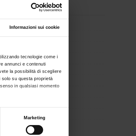
ugnai
Componente
Informazioni sui cookie
iella
Componente
sarini
Componente
utilizzando tecnologie come i
i
Componente
re annunci e contenuti
ti
Decano
vete la possibilità di scegliere
li solo su questa proprietà
ti
Componente
consenso in qualsiasi momento
gatscher
Componente
doti
Componente
lione
Componente
alche metro,
Marketing
e specifiche (impronte
rsini
Componente
ti
Componente