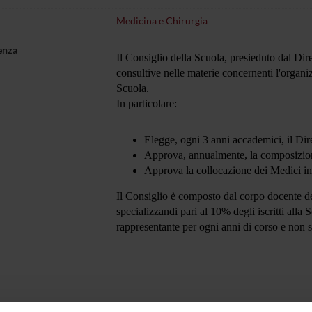
Medicina e Chirurgia
enza
Il Consiglio della Scuola, presieduto dal Dir
consultive nelle materie concernenti l'organiz
Scuola.
In particolare:
Elegge, ogni 3 anni accademici, il Dir
Approva, annualmente, la composizione
Approva la collocazione dei Medici in 
Il Consiglio è composto dal corpo docente de
specializzandi pari al 10% degli iscritti al
rappresentante per ogni anni di corso e non 