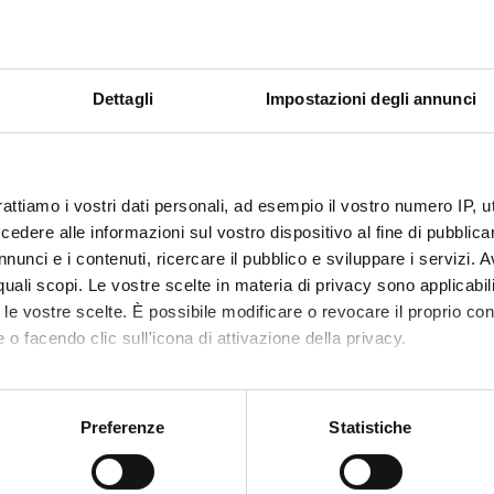
Sedute e Verbali
onenti
iano Ribichini
Direttore
Giacomo M
Dettagli
Impostazioni degli annunci
 Antonini-canterin
Componente
Salvatore Pa
 Ausania
Componente
Gabriele Pe
rattiamo i vostri dati personali, ad esempio il vostro numero IP, 
effagna
Componente
Anna Piccol
dere alle informazioni sul vostro dispositivo al fine di pubblica
nati
Componente
Enrico Pola
nunci e i contenuti, ricercare il pubblico e sviluppare i servizi. A
r quali scopi. Le vostre scelte in materia di privacy sono applicabi
Benfari
Direttore Vicario
Daniele Pra
to le vostre scelte. È possibile modificare o revocare il proprio 
ergamini
Componente
Alessio Run
 o facendo clic sull'icona di attivazione della privacy.
lzan
Componente
David Sacer
mo anche:
 Bonadonna
Componente
Marco Scag
oni sulla tua posizione geografica, con un'approssimazione di qu
Preferenze
Statistiche
spositivo, scansionandolo attivamente alla ricerca di caratteristich
Bortolotti
Componente
Roberto Sca
striota
Componente
Martina Set