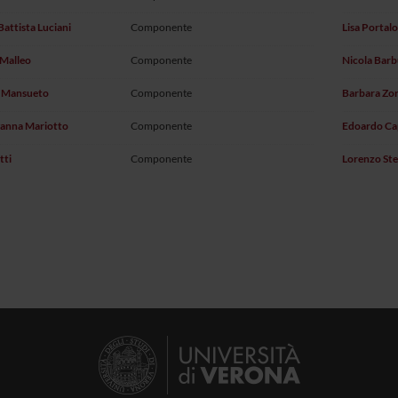
attista Luciani
Componente
Lisa Portal
Malleo
Componente
Nicola Bar
o Mansueto
Componente
Barbara Zor
vanna Mariotto
Componente
Edoardo Ca
tti
Componente
Lorenzo Ste