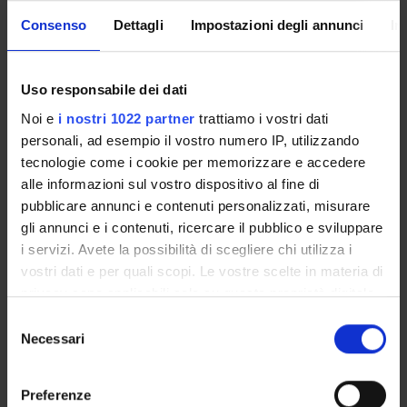
Consenso
Dettagli
Impostazioni degli annunci
In
Uso responsabile dei dati
ORGANI E UFFICI DELLA FACOLTÀ
Noi e
i nostri 1022 partner
trattiamo i vostri dati
personali, ad esempio il vostro numero IP, utilizzando
PRESENTAZIONE
tecnologie come i cookie per memorizzare e accedere
alle informazioni sul vostro dispositivo al fine di
GOVERNANCE DELLA FACOLTÀ
pubblicare annunci e contenuti personalizzati, misurare
gli annunci e i contenuti, ricercare il pubblico e sviluppare
Garante
i servizi. Avete la possibilità di scegliere chi utilizza i
Elisabetta Trabetti
vostri dati e per quali scopi. Le vostre scelte in materia di
Tipo organo
privacy sono applicabili solo su questa proprietà digitale
Commissione
in cui avete effettuato le vostre scelte. È possibile
Selezione
modificare o revocare il proprio consenso in qualsiasi
Organo di riferimento
Necessari
del
Loading...
momento dalla Dichiarazione sui cookie o facendo clic
consenso
sull'icona di attivazione della privacy.
Segreteria
Preferenze
Segreterie didattiche dei Corsi di studio di Area Sanitaria - Sede di